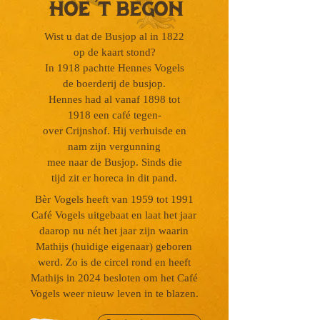
hoe 't begon
Wist u dat de Busjop al in 1822
op de kaart stond?
In 1918 pachtte Hennes Vogels
de boerderij de busjop.
Hennes had al vanaf 1898 tot
1918 een café tegen-
over Crijnshof. Hij verhuisde en
nam zijn vergunning
mee naar de Busjop. Sinds die
tijd zit er horeca in dit pand.
Bèr Vogels heeft van 1959 tot 1991
Café Vogels
uitgebaat en laat het jaar
daarop nu nét het jaar zijn
waarin
Mathijs (huidige eigenaar) geboren
werd.
Zo is de circel rond en heeft
Mathijs in 2024 besloten
om het Café
Vogels weer nieuw leven in te blazen.