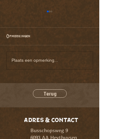
Opmerkingen
samen bouwen aan iets
de klussers van 
Plaats een opmerking...
waar iedereen trots op is
busjop
Terug
adres & contact
Busschopsweg 9
6093 AA Heythuysen