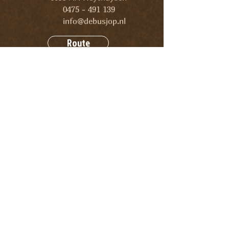
0475 - 491 139
info@debusjop.nl
Route
openingstijden
Dinsdag en woensdag
Geopend: 10:00 - 17:00 uur
Keuken: 11:00 - 16:00 uur
Donderdag t/m maandag
Geopend: 10:00 - 22:00 uur
(keuken van 11:00 tot 19:30 uur)