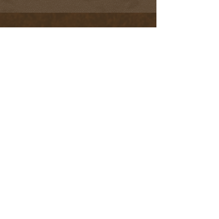
adres & contact
Busschopsweg 9
6093 AA Heythuysen
0475 - 491 139
info@debusjop.nl
Route
openingstijden
Dinsdag en woensdag
Geopend: 10:00 - 17:00 uur
Keuken: 11:00 - 16:00 uur
Donderdag t/m maandag
Geopend: 10:00 - 22:00 uur