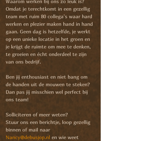
Waarom werken bij ons zo leuk is?
Omdat je terechtkomt in een gezellig 
team met ruim 80 collega's waar hard 
werken en plezier maken hand in hand 
gaan. Geen dag is hetzelfde, je werkt 
op een unieke locatie in het groen en 
je krijgt de ruimte om mee te denken, 
te groeien en écht onderdeel te zijn 
van ons bedrijf.
Ben jij enthousiast en niet bang om 
de handen uit de mouwen te steken? 
Dan pas jij misschien wel perfect bij 
ons team!
Solliciteren of meer weten?
Stuur ons een berichtje, loop gezellig 
binnen of mail naar 
Nancy@debusjop.nl
 en wie weet 